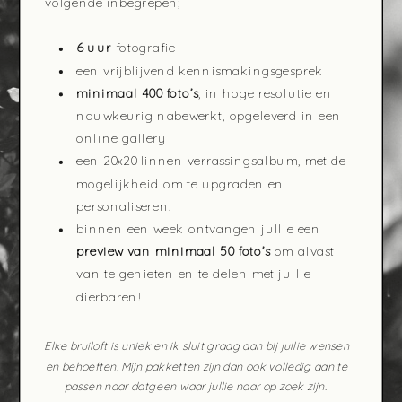
volgende inbegrepen;
6 uur
fotografie
een vrijblijvend kennismakingsgesprek
minimaal 400 foto’s
, in hoge resolutie en
nauwkeurig nabewerkt, opgeleverd in een
online gallery
een 20x20 linnen verrassingsalbum, met de
mogelijkheid om te upgraden en
personaliseren.
binnen een week ontvangen jullie een
preview van minimaal 50 foto’s
om alvast
van te genieten en te delen met jullie
dierbaren!
Elke bruiloft is uniek en ik sluit graag aan bij jullie wensen
en behoeften. Mijn pakketten zijn dan ook volledig aan te
passen naar datgeen waar jullie naar op zoek zijn.