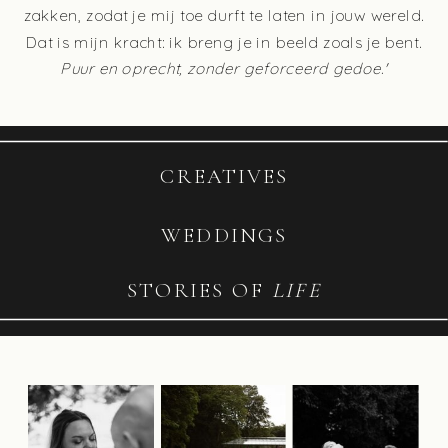
zakken, zodat je mij toe durft te laten in jouw wereld.
Dat is mijn kracht: ik breng je in beeld zoals je bent.
Puur en oprecht, zonder geforceerd gedoe.'
CREATIVES
WEDDINGS
STORIES OF
LIFE